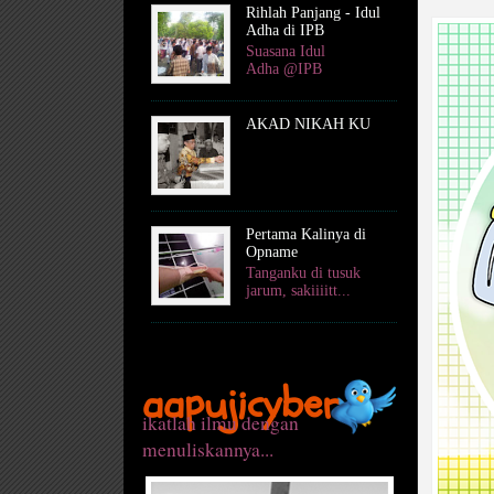
Rihlah Panjang - Idul
Adha di IPB
Suasana Idul
Adha @IPB
AKAD NIKAH KU
Pertama Kalinya di
Opname
Tanganku di tusuk
jarum, sakiiiitt...
aapujicyber
ikatlah ilmu dengan
menuliskannya...