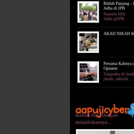
Rihlah Panjang - 
Adha di IPB
Suasana Idul
Adha @IPB
AKAD NIKAH 
Pertama Kalinya 
Opname
Tanganku di tusu
jarum, sakiiiitt...
aapujicyber
ikatlah ilmu dengan
menuliskannya...