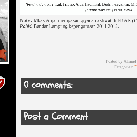
(berdiri dari kiri)
Kak Priono, Ardi, Hadi, Kak Budi, Pengantin, MrX
(duduk dari kiri)
Fadli, Saya
Note :
Mbak Anjar merupakan qiyadah akhwat di FKAR
(F
Rohis)
Bandar Lampung kepengurusan 2011-2012.
Posted by
Ahmad 
Categories:
F
0 comments:
Post a Comment