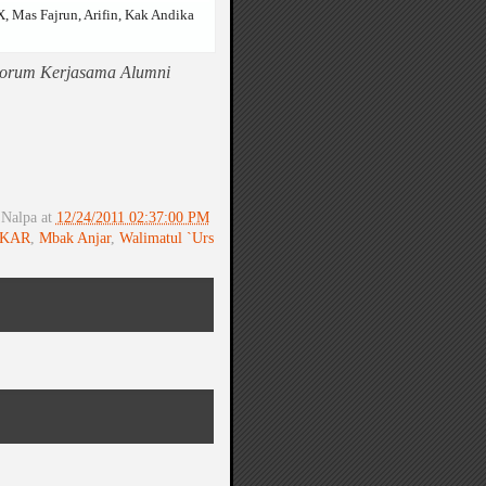
, Mas Fajrun, Arifin, Kak Andika
orum Kerjasama Alumni
Nalpa
at
12/24/2011 02:37:00 PM
KAR
,
Mbak Anjar
,
Walimatul `Urs