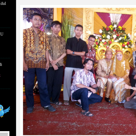
Idul
of
KU
di
k