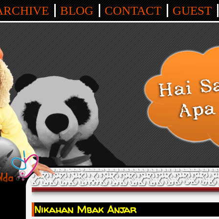
Who is aapuji?
ARCHIVE
BLOG
CONTACT
GUEST
Nikahan Mbak Anjar